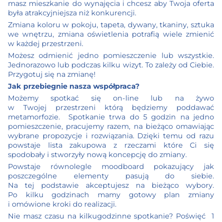
masz mieszkanie do wynajęcia i chcesz aby Twoja oferta
była atrakcyjniejsza niż konkurencji.
Zmiana koloru w pokoju, tapeta, dywany, tkaniny, sztuka
we wnętrzu, zmiana oświetlenia potrafią wiele zmienić
w każdej przestrzeni.
Możesz odmienić jedno pomieszczenie lub wszystkie.
Jednorazowo lub podczas kilku wizyt. To zależy od Ciebie.
Przygotuj się na zmianę!
Jak przebiegnie nasza współpraca?
Możemy spotkać się on-line lub na żywo
w Twojej przestrzeni którą będziemy poddawać
metamorfozie.
Spotkanie trwa do 5 godzin na jedno
pomieszczenie, pracujemy razem, na bieżąco omawiając
wybrane propozycje i rozwiązania. Dzięki temu od razu
powstaje lista zakupowa z rzeczami które Ci się
spodobały i stworzyły nową koncepcję do zmiany.
Powstaje równolegle moodboard pokazujący jak
poszczególne elementy pasują do siebie.
Na tej podstawie akceptujesz na bieżąco wybory.
Po kilku godzinach mamy gotowy plan zmiany
i omówione kroki do realizacji.
Nie masz czasu na kilkugodzinne spotkanie? Poświęć
1