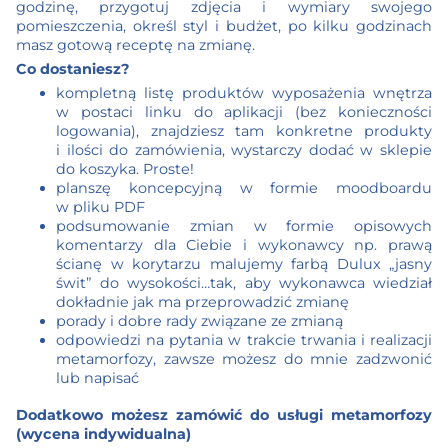
godzinę, przygotuj zdjęcia i wymiary swojego
pomieszczenia, określ styl i budżet, po kilku godzinach
masz gotową receptę na zmianę.
Co dostaniesz?
kompletną listę produktów wyposażenia wnętrza
w postaci linku do aplikacji (bez konieczności
logowania), znajdziesz tam konkretne produkty
i ilości do zamówienia, wystarczy dodać w sklepie
do koszyka. Proste!
planszę koncepcyjną w formie moodboardu
w pliku PDF
podsumowanie zmian w formie opisowych
komentarzy dla Ciebie i wykonawcy np. prawą
ścianę w korytarzu malujemy farbą Dulux „jasny
świt” do wysokości…tak, aby wykonawca wiedział
dokładnie jak ma przeprowadzić zmianę
porady i dobre rady związane ze zmianą
odpowiedzi na pytania w trakcie trwania i realizacji
metamorfozy, zawsze możesz do mnie zadzwonić
lub napisać
Dodatkowo możesz zamówić do usługi metamorfozy
(wycena indywidualna)